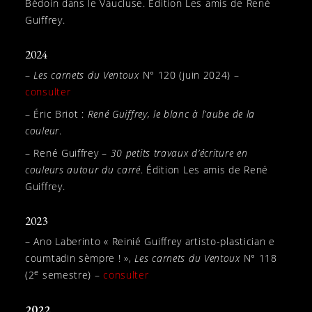
Bédoin dans le Vaucluse. Édition Les amis de René
Guiffrey.
2024
–
Les carnets du Ventoux
N° 120 (juin 2024) –
consulter
– Éric Briot :
René Guiffrey, le blanc à l’aube de la
couleur
.
– René Guiffrey –
30 petits travaux d’écriture en
couleurs autour du carré
. Édition Les amis de René
Guiffrey.
2023
– Ano Laberinto « Reinié Guiffrey artisto-plastician e
coumtadin sèmpre ! »,
Les carnets du Ventoux
N° 118
e
(2
semestre) –
consulter
2022