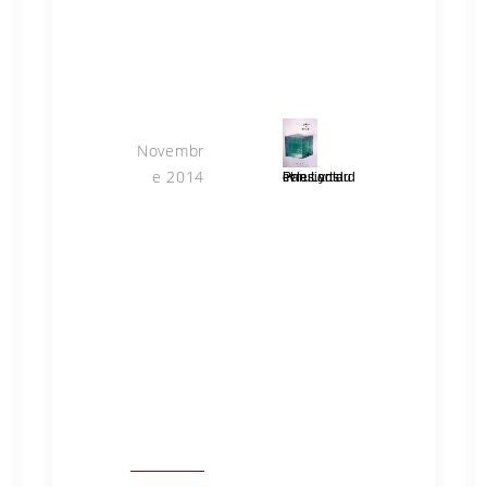
Lyotard et les Arts
Novembr
e 2014
Parution du livre Lyotard et les arts
Parution
du
livre :
Lyotard
et les
arts