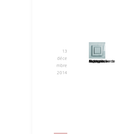
Malaucène (84)
Galerie Martagon
13
déce
Exposition Galerie Martagon à Malaucène. Acrylique, verre et porcelaine de Limoges
mbre
2014
Malaucène
(84)
Galerie
Martagon