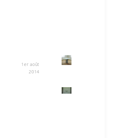
Ménerbes (84)
Un lieu une oeuvre
Part II
1er août
2014
Ménerbes
(84)
Galerie
Un